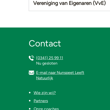
Vereniging van Eigenaren (VvE)
is
ingeklapt
Accordion
item
is
ingeklapt
Contact
(0341) 25 99 11
Nu gesloten
E-mail naar Nunspeet Leeft
Natuurlijk
Wie zijn wij?
Partners
Onze coaches