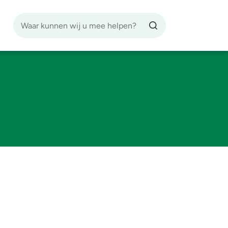
Zoekfunctie
Zoekknop