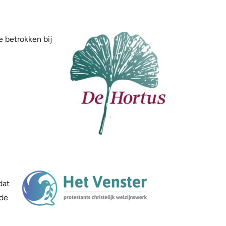
e betrokken bij
dat
 de