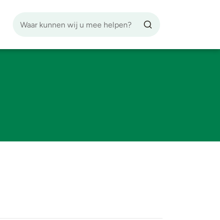
Zoekfunctie
Zoekknop