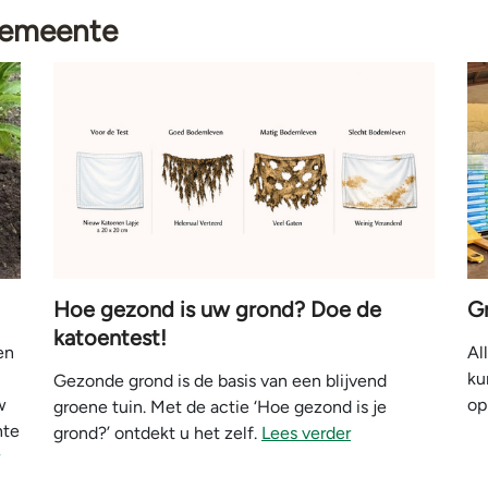
gemeente
Hoe gezond is uw grond? Doe de
G
katoentest!
en
Al
ku
Gezonde grond is de basis van een blijvend
w
op
groene tuin. Met de actie ‘Hoe gezond is je
nte
grond?’ ontdekt u het zelf.
Lees verder